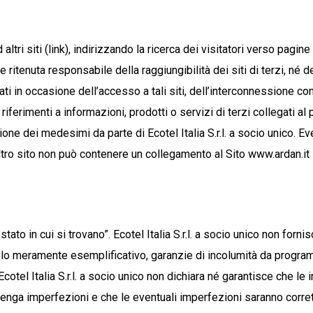
tri siti (link), indirizzando la ricerca dei visitatori verso pagine
e ritenuta responsabile della raggiungibilità dei siti di terzi, né 
nati in occasione dell’accesso a tali siti, dell’interconnessione c
e i riferimenti a informazioni, prodotti o servizi di terzi collegati
ne dei medesimi da parte di Ecotel Italia S.r.l. a socio unico. Ev
n altro sito non può contenere un collegamento al Sito www.ardan.it
stato in cui si trovano”. Ecotel Italia S.r.l. a socio unico non forni
itolo meramente esemplificativo, garanzie di incolumità da program
. Ecotel Italia S.r.l. a socio unico non dichiara né garantisce che 
enga imperfezioni e che le eventuali imperfezioni saranno corrette