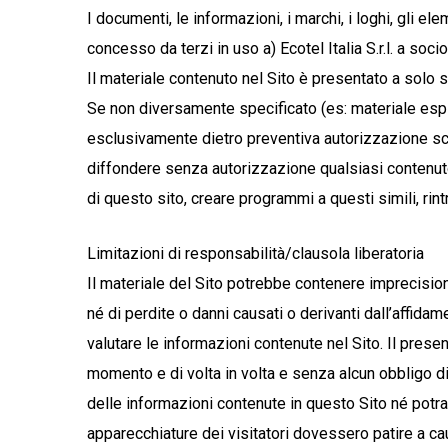
I documenti, le informazioni, i marchi, i loghi, gli el
concesso da terzi in uso a) Ecotel Italia S.r.l. a socio
Il materiale contenuto nel Sito è presentato a solo
Se non diversamente specificato (es: materiale espli
esclusivamente dietro preventiva autorizzazione scritt
diffondere senza autorizzazione qualsiasi contenuto
di questo sito, creare programmi a questi simili, rint
Limitazioni di responsabilità/clausola liberatoria
Il materiale del Sito potrebbe contenere imprecisioni 
né di perdite o danni causati o derivanti dall’affidam
valutare le informazioni contenute nel Sito. Il prese
momento e di volta in volta e senza alcun obbligo di
delle informazioni contenute in questo Sito né potrann
apparecchiature dei visitatori dovessero patire a c