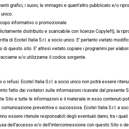
ementi grafici, i suoni, le immagini e quant’altro pubblicato e/o rip
 unico.
 scopo informativo o promozionale.
citamente distribuito e scaricabile con licenze Copyleft), la rip
a di Ecotel Italia S.r.l. a socio unico. E’ pertanto vietato modifica
 di questo sito. E’ altresì vietato copiare i programmi per elab
racciarne e/o utilizzarne il codice sorgente.
o refusi. Ecotel Italia S.r.l. a socio unico non potrà essere riten
ento fatto dai visitatori sulle informazioni ricavate dal presente 
nte Sito e tutte le informazioni e il materiale in esso contenuti p
 comunicazione preventiva o successiva. Ecotel Italia S.r.l. a so
o essere ritenute responsabili degli eventuali danni, tra i quali l
ausa dell’accesso e/o dell’interconnessione con questo Sito o d