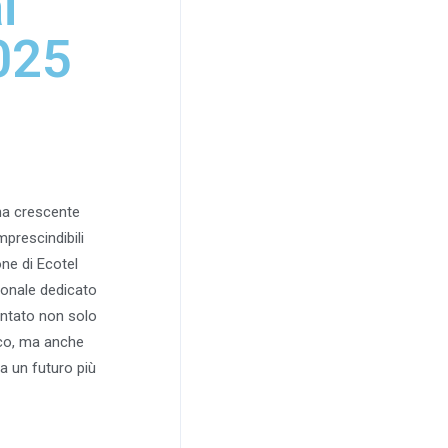
i
025
na crescente
mprescindibili
ne di Ecotel
ionale dedicato
entato non solo
ico, ma anche
a un futuro più