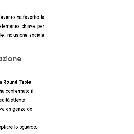
’evento ha favorito la
 elemento chiave per
le, inclusione sociale
azione
la
Round Table
ha confermato il
altà attenta
ove esigenze del
pliare lo sguardo,